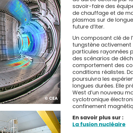
savoir-faire des équip
de chauffage et de ma
plasmas sur de longues
future d’Iter.
Un composant clé de l’i
tungstène activement re
particules rayonnées p
des scénarios de déch
comportement des co
conditions réalistes. D
poursuivra les expéri
longues durées. Elle pré
West d’un nouveau mo
© CEA
cyclotronique électron
confinement magnétiqu
En savoir plus sur :
La fusion nucléaire