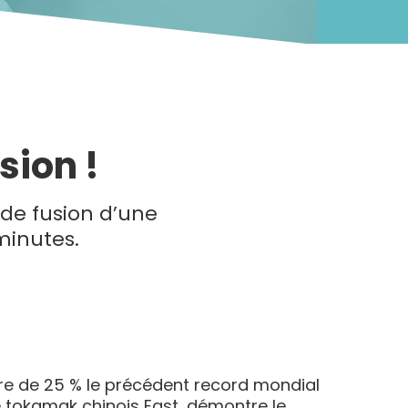
sion !
 de fusion d’une
minutes.
ore de 25 % le précédent record mondial
 tokamak chinois East, démontre le