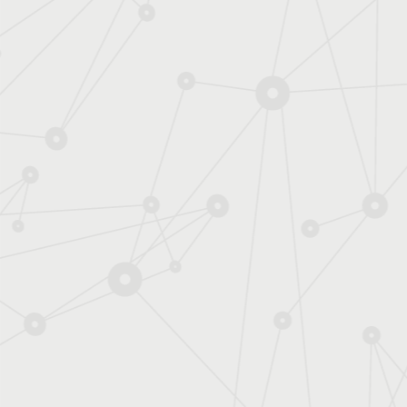
CEA/L'Esprit Sorcier
Comment appelle-t-on le p
profondeur et à la surface
entre hypocentre et épicen
l'hypocentre ? A quoi corr
l'intensité ? Le point sur
utilisés pour caractériser 