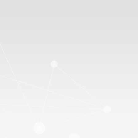
>
Recrutem
Foire aux q
&