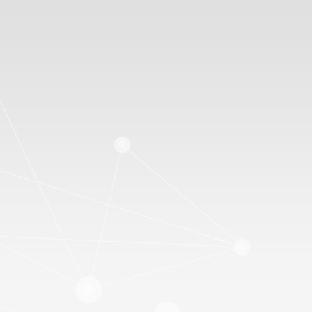
>
Recrutem
NUCLEAR 
&