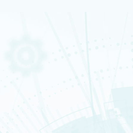
Accueil
À propos
Institut de biologie François Jacob
Nos domaines de recherche
L'institut
Départements et services