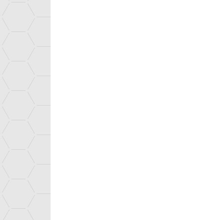
Fuel cells
LATEST NEWS
EU COBRA project bri
AGENDA
market
Nos centres
©Guillaudin CEA
Emploi
Vous êtes