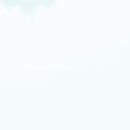
au contenu
ENGLISH
à la navigation
à la recherche
 les images de gros organes à 3 Tesla.